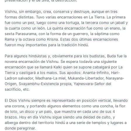
preservación y el de Siva, la destrucción.
Vishnu, sin embargo, crea, conserva y destruye, aunque en tres
formas distintas. Tuvo varias encarnaciones en La Tierra. La primera
fue como un pez, luego como una tortuga, la tercera como un jabalí y
la cuarta como un león. La quinta encarnación fue como un enano, la
sexta Parasurama, con la forma de un guerrero, la séptima como
Rama y la octava como Krisna. Estas dos últimas encarnaciones
fueron muy importantes para la tradición hindú.
Para algunos hinduistas y, obviamente para los budistas, Buda fue la
novena encarnación de Vishnu. Se espera todavía una siguiente
encarnación que se llamará Kalki quien se supone cabalgará por La
Tierra y castigará a los malos. Sus apodos: Ananta-Infinito, Hari-
Ladron salvador, Madhana-La miel, Mukanda-Libertador, Narayana-
Origen, Svayambhu-Existencia propia, Yajnesvara-Señor del
sacrificio, etc.
El Dios Vishnu siempre es representado en posición vertical, llevando
una corona, y portando algunos elementos como una concha, la flor
de loto, un disco y un palo, que muestra en cada uno de sus 4
brazos. Hoy en día Vishnu sigue siendo una deidad de culto, y
alberga dentro del territorio hindú a una serie de templos y lugares a
donde peregrinar.