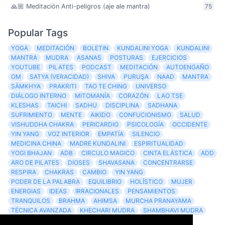
🙏🏼 Meditación Anti-peligros (aje ale mantra)
75
Popular Tags
YOGA
MEDITACIÓN
BOLETIN
KUNDALINI YOGA
KUNDALINI
MANTRA
MUDRA
ASANAS
POSTURAS
EJERCICIOS
YOUTUBE
PILATES
PODCAST
MEDITACIÓN
AUTOENGAÑO
OM
SATYA (VERACIDAD)
SHIVA
PURUŞA
NAAD
MANTRA
SÄMKHYA
PRAKRITI
TAO TE CHING
UNIVERSO
DIÁLOGO INTERNO
MITOMANÍA
CORAZÓN
LAO TSE
KLESHAS
TAICHI
SADHU
DISCIPLINA
SADHANA
SUFRIMIENTO
MENTE
AIKIDO
CONFUCIONISMO
SALUD
VISHUDDHA CHAKRA
PERICARDIO
PSICOLOGÍA
OCCIDENTE
YIN YANG
VOZ INTERIOR
EMPATÍA
SILENCIO
MEDICINA CHINA
MADRE KUNDALINI
ESPIRITUALIDAD
YOGI BHAJAN
ADB
CIRCULO MAGICO
CINTA ELÁSTICA
ADD
ARO DE PILATES
DIOSES
SHAVASANA
CONCENTRARSE
RESPIRA
CHAKRAS
CAMBIO
YIN YANG
PODER DE LA PALABRA
EQUILIBRIO
HOLÍSTICO
MUJER
ENERGIAS
IDEAS
IRRACIONALES
PENSAMIENTOS
TRANQUILOS
BRAHMA
AHIMSA
MURCHA PRANAYAMA
TÉCNICA AVANZADA
KHECHARI MUDRA
SHAMBHAVI MUDRA
PSICOLOGIA