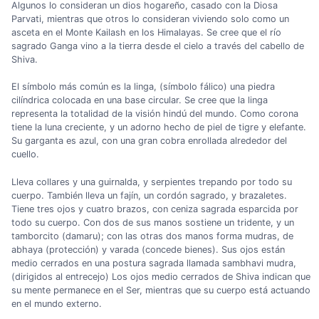
Algunos lo consideran un dios hogareño, casado con la Diosa
Parvati, mientras que otros lo consideran viviendo solo como un
asceta en el Monte Kailash en los Himalayas. Se cree que el río
sagrado Ganga vino a la tierra desde el cielo a través del cabello de
Shiva.
El símbolo más común es la linga, (símbolo fálico) una piedra
cilíndrica colocada en una base circular. Se cree que la linga
representa la totalidad de la visión hindú del mundo. Como corona
tiene la luna creciente, y un adorno hecho de piel de tigre y elefante.
Su garganta es azul, con una gran cobra enrollada alrededor del
cuello.
Lleva collares y una guirnalda, y serpientes trepando por todo su
cuerpo. También lleva un fajín, un cordón sagrado, y brazaletes.
Tiene tres ojos y cuatro brazos, con ceniza sagrada esparcida por
todo su cuerpo. Con dos de sus manos sostiene un tridente, y un
tamborcito (damaru); con las otras dos manos forma mudras, de
abhaya (protección) y varada (concede bienes). Sus ojos están
medio cerrados en una postura sagrada llamada sambhavi mudra,
(dirigidos al entrecejo) Los ojos medio cerrados de Shiva indican que
su mente permanece en el Ser, mientras que su cuerpo está actuando
en el mundo externo.