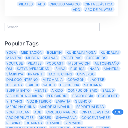
PILATES
ADB
CIRCULO MAGICO
CINTA ELÁSTICA
ADD
ARO DE PILATES
Popular Tags
YOGA
MEDITACIÓN
BOLETIN
KUNDALINI YOGA
KUNDALINI
MANTRA
MUDRA
ASANAS
POSTURAS
EJERCICIOS
YOUTUBE
PILATES
PODCAST
MEDITACIÓN
AUTOENGAÑO
OM
SATYA (VERACIDAD)
SHIVA
PURUŞA
NAAD
MANTRA
SÄMKHYA
PRAKRITI
TAO TE CHING
UNIVERSO
DIÁLOGO INTERNO
MITOMANÍA
CORAZÓN
LAO TSE
KLESHAS
TAICHI
SADHU
DISCIPLINA
SADHANA
SUFRIMIENTO
MENTE
AIKIDO
CONFUCIONISMO
SALUD
VISHUDDHA CHAKRA
PERICARDIO
PSICOLOGÍA
OCCIDENTE
YIN YANG
VOZ INTERIOR
EMPATÍA
SILENCIO
MEDICINA CHINA
MADRE KUNDALINI
ESPIRITUALIDAD
YOGI BHAJAN
ADB
CIRCULO MAGICO
CINTA ELÁSTICA
ADD
ARO DE PILATES
DIOSES
SHAVASANA
CONCENTRARSE
RESPIRA
CHAKRAS
CAMBIO
YIN YANG