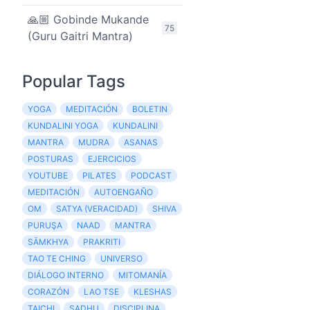
🙏🏼 Gobinde Mukande
75
(Guru Gaitri Mantra)
Popular Tags
YOGA
MEDITACIÓN
BOLETIN
KUNDALINI YOGA
KUNDALINI
MANTRA
MUDRA
ASANAS
POSTURAS
EJERCICIOS
YOUTUBE
PILATES
PODCAST
MEDITACIÓN
AUTOENGAÑO
OM
SATYA (VERACIDAD)
SHIVA
PURUŞA
NAAD
MANTRA
SÄMKHYA
PRAKRITI
TAO TE CHING
UNIVERSO
DIÁLOGO INTERNO
MITOMANÍA
CORAZÓN
LAO TSE
KLESHAS
TAICHI
SADHU
DISCIPLINA