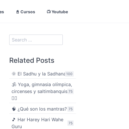
nes
📓 Cursos
📺 Youtube
Related Posts
🌞 El Sadhu y la Sadhana
100
🕉️ Yoga, gimnasia olímpica,
circenses y saltimbanquis
75
🤸‍♀️
🧠 ¿Qué son los mantras?
75
🎵 Har Harey Hari Wahe
75
Guru