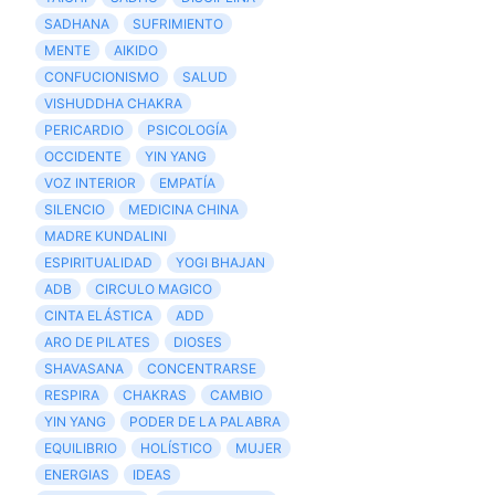
SADHANA
SUFRIMIENTO
MENTE
AIKIDO
CONFUCIONISMO
SALUD
VISHUDDHA CHAKRA
PERICARDIO
PSICOLOGÍA
OCCIDENTE
YIN YANG
VOZ INTERIOR
EMPATÍA
SILENCIO
MEDICINA CHINA
MADRE KUNDALINI
ESPIRITUALIDAD
YOGI BHAJAN
ADB
CIRCULO MAGICO
CINTA ELÁSTICA
ADD
ARO DE PILATES
DIOSES
SHAVASANA
CONCENTRARSE
RESPIRA
CHAKRAS
CAMBIO
YIN YANG
PODER DE LA PALABRA
EQUILIBRIO
HOLÍSTICO
MUJER
ENERGIAS
IDEAS