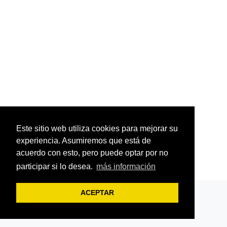
Este sitio web utiliza cookies para mejorar su
experiencia. Asumiremos que está de
acuerdo con esto, pero puede optar por no
participar si lo desea.
más información
ACEPTAR
Centro Online Karma-Dharma
Facebook
-
Blog
-
Youtube
-
Instagram
-
Twitter