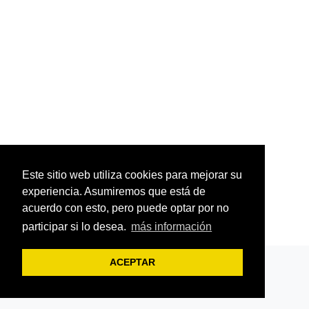
Este sitio web utiliza cookies para mejorar su
experiencia. Asumiremos que está de
acuerdo con esto, pero puede optar por no
participar si lo desea.
más información
ACEPTAR
Centro Online Karma-Dharma
Facebook
-
Blog
-
Youtube
-
Instagram
-
Twitter